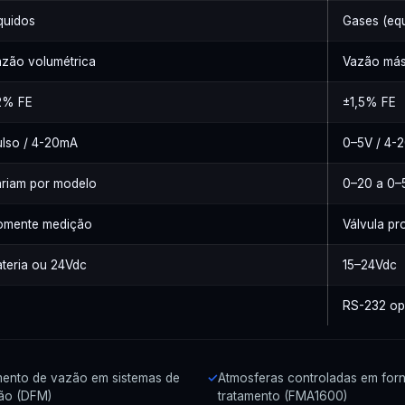
quidos
Gases (equ
azão volumétrica
Vazão más
2% FE
±1,5% FE
ulso / 4-20mA
0–5V / 4-
ariam por modelo
0–20 a 0–
omente medição
Válvula pr
teria ou 24Vdc
15–24Vdc
RS-232 op
ento de vazão em sistemas de
Atmosferas controladas em for
ção (DFM)
tratamento (FMA1600)