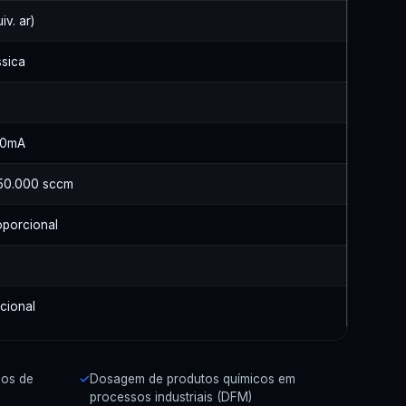
iv. ar)
sica
20mA
50.000 sccm
oporcional
cional
nos de
Dosagem de produtos químicos em
processos industriais (DFM)