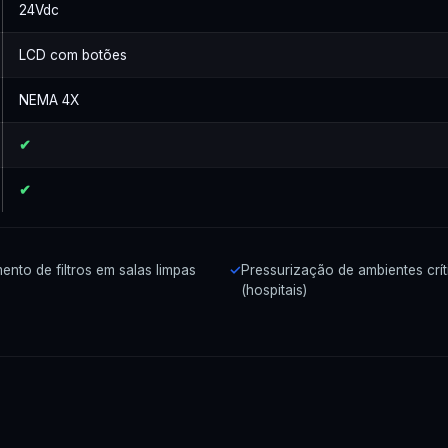
24Vdc
LCD com botões
NEMA 4X
✔
✔
nto de filtros em salas limpas
Pressurização de ambientes crít
(hospitais)