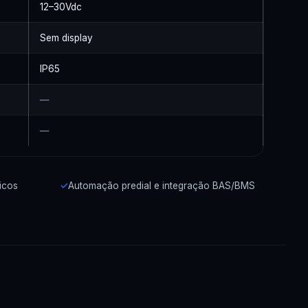
12–30Vdc
Sem display
IP65
—
—
icos
Automação predial e integração BAS/BMS