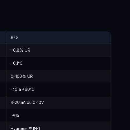
HF5
±0,8% UR
±0,1°C
0–100% UR
-40 a +60°C
4-20mA ou 0-10V
IP65
Hygromer® IN-1