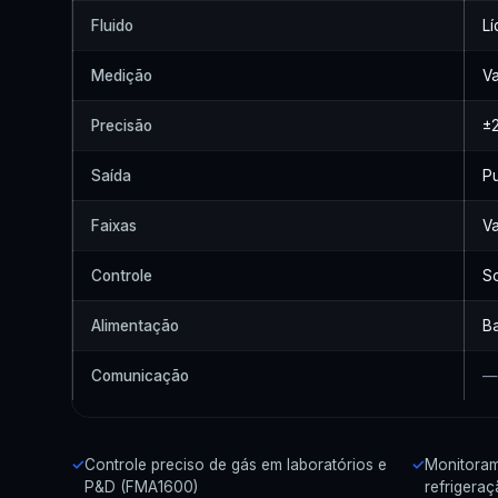
Fluido
Lí
Medição
V
Precisão
±
Saída
P
Faixas
V
Controle
S
Alimentação
Ba
Comunicação
—
Controle preciso de gás em laboratórios e
Monitoram
P&D (FMA1600)
refrigera