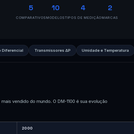
5
10
4
2
COMPARATIVOS
MODELOS
TIPOS DE MEDIÇÃO
MARCAS
 Diferencial
Transmissores ΔP
Umidade e Temperatura
o mais vendido do mundo. O DM-1100 é sua evolução
2000