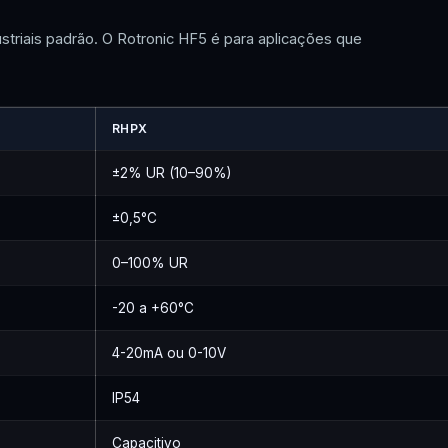
triais padrão. O Rotronic HF5 é para aplicações que
RHPX
±2% UR (10–90%)
±0,5°C
0–100% UR
-20 a +60°C
4-20mA ou 0-10V
IP54
Capacitivo