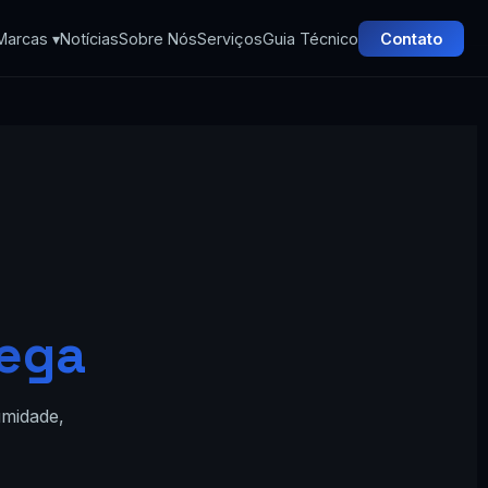
Marcas ▾
Notícias
Sobre Nós
Serviços
Guia Técnico
Contato
ega
umidade,