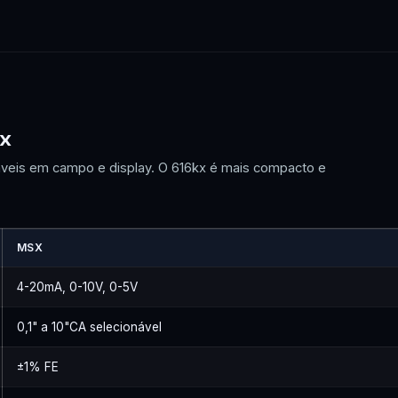
kx
áveis em campo e display. O 616kx é mais compacto e
MSX
4-20mA, 0-10V, 0-5V
0,1" a 10"CA selecionável
±1% FE