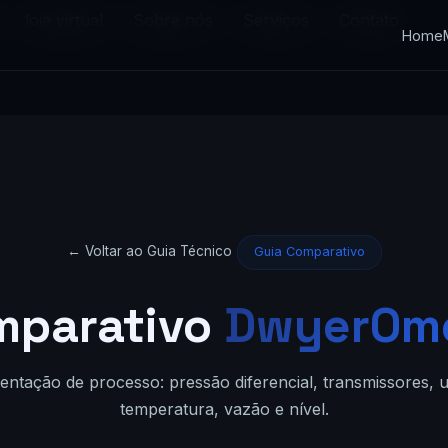
loja virtual
Sobre nós
Serviços
Contato
Home
← Voltar ao Guia Técnico
Guia Comparativo
mparativo
DwyerOm
entação de processo: pressão diferencial, transmissores, 
temperatura, vazão e nível.