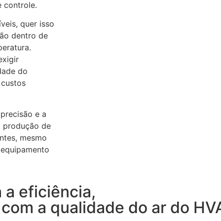
 controle.
veis, quer isso
são dentro de
peratura.
xigir
dade do
 custos
 precisão e a
, produção de
entes, mesmo
o equipamento
a eficiência,
 com a qualidade do ar do HV