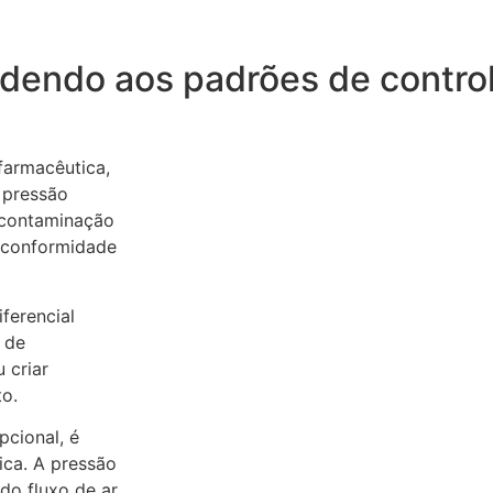
endendo aos padrões de contr
farmacêutica,
 pressão
à contaminação
 conformidade
ferencial
 de
 criar
o.
pcional, é
ica. A pressão
do fluxo de ar