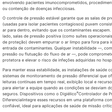
envolvendo pacientes imunocomprometidos, procediment
ou contenção de doenças infecciosas.
O controle de pressão estável garante que as salas de p
(usadas para isolar pacientes contagiosos) puxem consi
ar para dentro, evitando que os contaminantes escapem.
lado, salas de pressão positiva (como suítes operacionai
de proteção) devem empurrar o ar limpo para fora para i
entrada de contaminantes. Qualquer instabilidade —, co
pressão ou flutuação do fluxo de ar —, pode compromete
protetora e elevar o risco de infeções adquiridas no hospi
Para manter essa estabilidade, as instalações de saúde
sistemas de monitoramento de pressão diferencial que o
leituras contínuas em tempo real, exibição local e recurs
para alertar a equipe quando as condições se desviam do
®
seguros. Dispositivos como o Digiélico
Controlador de P
Diferencialintegre esses recursos em uma plataforma co
confiável, ideal para aplicações de saúde de missão crític