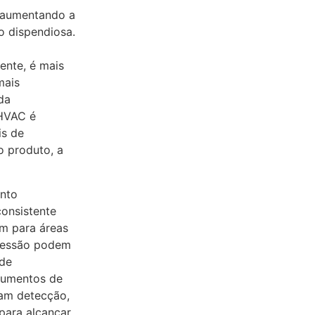
 aumentando a
o dispendiosa.
iente, é mais
mais
da
 HVAC é
is de
o produto, a
ento
consistente
m para áreas
pressão podem
 de
rumentos de
nam detecção,
para alcançar