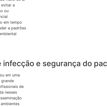
 evitar a
ão ou
ncial
nto em tempo
nder a padrões
ambiental
e infecção e segurança do pac
e ou em uma
a grande
fissionais de
da nesses
disseminação
m ambientes