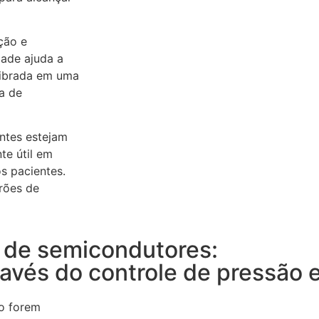
ção e
dade ajuda a
librada em uma
a de
ntes estejam
te útil em
s pacientes.
drões de
s de semicondutores:
avés do controle de pressão 
ão forem