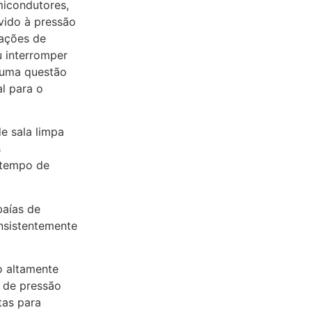
icondutores,
evido à pressão
uações de
u interromper
 uma questão
l para o
e sala limpa
s
 tempo de
baías de
nsistentemente
o altamente
s de pressão
tas para