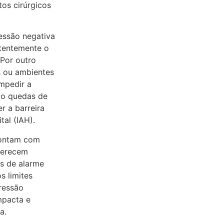
os cirúrgicos
ressão negativa
stentemente o
 Por outro
s ou ambientes
mpedir a
mo quedas de
r a barreira
tal (IAH).
 contam com
ferecem
os de alarme
s limites
ressão
mpacta e
a.